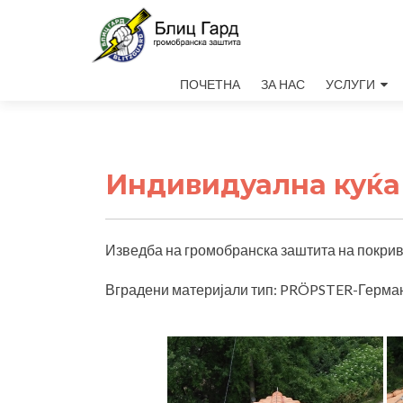
Skip
ПОЧЕТНА
ЗА НАС
УСЛУГИ
to
content
Индивидуална куќа 
Изведба на громобранска заштита на покривн
Вградени материјали тип: PRÖPSTER-Герман